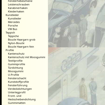
Fensterhebeschiene
Leistenschrauben
Karabinerhaken
Kleiderhaken
Kunstleder
Kunstleder
Mercedes
Porsche
VW Bus
Teppich
Teppiche
Boucle Haargarn grob
Nylon-Boucle
Boucle Haargarn fein
Profile
Kantenschutz
Kantenschutz mit Moosgummi
Textilprofile
Gummiprofile
Türdichtung
Moosgummi
U-Profile
Fensterschacht
Kunststoffprofile
Fensterführung
Verdeckdichtungen
Unterlegprofil
Front- und
Heckscheibendichtung
Gummimatten