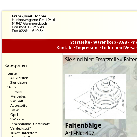
Startseite
·
Warenkorb
·
AGB
·
Pri
Kontakt
·
Impressum
·
Liefer- und Vers
Sie sind hier:
Ersatzteile » Fal
Kategorien
Leisten
Alu-Leisten
Zierleisten
Stoffe
Porsche
Mercedes
VW Golf
Autostoffe
BMW
Opel
VW Käfer
Faltenbälge
Innenhimmel-Unterstoff
Verdeckstoff
Art.-Nr.: 457
Trikot Unterstoff