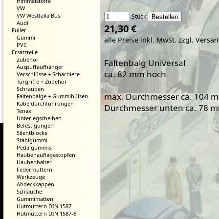
Himmelstoffe
VW
VW Westfalia Bus
Stück
Audi
21,30 €
Füller
Gummi
alle Preise inkl. MwSt.
zzgl. Versa
PVC
Ersatzteile
Zubehör
Faltenbalg Universal
Auspuffaufhänger
ca. 82 mm hoch
Verschlüsse + Scharniere
Türgriffe + Zubehör
Schrauben
max. Durchmesser ca. 104 
Faltenbälge + Gummihülsen
Kabeldurchführungen
Durchmesser unten ca. 78 mm
Tenax
Unterlegscheiben
Befestigungen
Silentblöcke
Stabigummi
Pedalgummis
Haubenauflagestopfen
Haubenhalter
Federmuttern
Werkzeuge
Abdeckkappen
Schläuche
Gummimatten
Hutmuttern DIN 1587
Hutmuttern DIN 1587-6