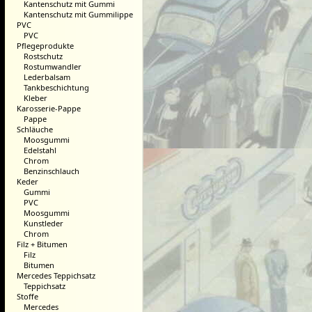
Kantenschutz mit Gummi
Kantenschutz mit Gummilippe
PVC
PVC
Pflegeprodukte
Rostschutz
Rostumwandler
Lederbalsam
Tankbeschichtung
Kleber
Karosserie-Pappe
Pappe
Schläuche
Moosgummi
Edelstahl
Chrom
Benzinschlauch
Keder
Gummi
PVC
Moosgummi
Kunstleder
Chrom
Filz + Bitumen
Filz
Bitumen
Mercedes Teppichsatz
Teppichsatz
Stoffe
Mercedes