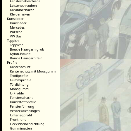
Fensterhebeschiene
Leistenschrauben
Karabinerhaken
Kleiderhaken
Kunstleder
Kunstleder
Mercedes
Porsche
VW Bus
Teppich
Teppiche
Boucle Haargarn grob
Nylon-Boucle
Boucle Haargarn fein
Profile
Kantenschutz
Kantenschutz mit Moosgummi
Textilprofile
Gummiprofile
Türdichtung
Moosgummi
U-Profile
Fensterschacht
Kunststoffprofile
Fensterführung
Verdeckdichtungen
Unterlegprofil
Front- und
Heckscheibendichtung
Gummimatten