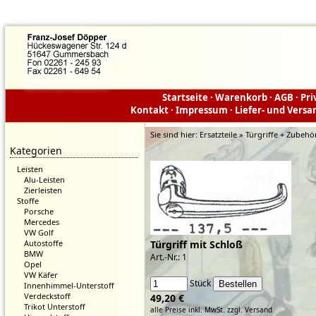
Startseite
·
Warenkorb
·
AGB
·
Pri
Kontakt
·
Impressum
·
Liefer- und Vers
Sie sind hier:
Ersatzteile » Türgriffe + Zubehö
Kategorien
Leisten
Alu-Leisten
Zierleisten
Stoffe
Porsche
Mercedes
VW Golf
Autostoffe
Türgriff mit Schloß
BMW
Art.-Nr.: 1
Opel
VW Käfer
Stück
Innenhimmel-Unterstoff
Verdeckstoff
49,20 €
Trikot Unterstoff
alle Preise inkl. MwSt.
zzgl. Versand