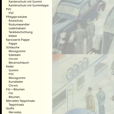
Kantenschutz mit Gummi
Kantenschutz mit Gummilippe
PVC
PVC
Pflegeprodukte
Rostschutz
Rostumwandler
Lederbalsam
Tankbeschichtung
Kleber
Karosserie-Pappe
Pappe
Schläuche
Moosgummi
Edelstahl
Chrom
Benzinschlauch
Keder
Gummi
PVC
Moosgummi
Kunstleder
Chrom
Filz + Bitumen
Filz
Bitumen
Mercedes Teppichsatz
Teppichsatz
Stoffe
Mercedes