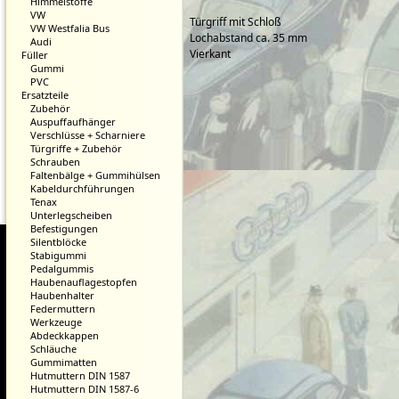
Himmelstoffe
VW
Türgriff mit Schloß
VW Westfalia Bus
Lochabstand ca. 35 mm
Audi
Vierkant
Füller
Gummi
PVC
Ersatzteile
Zubehör
Auspuffaufhänger
Verschlüsse + Scharniere
Türgriffe + Zubehör
Schrauben
Faltenbälge + Gummihülsen
Kabeldurchführungen
Tenax
Unterlegscheiben
Befestigungen
Silentblöcke
Stabigummi
Pedalgummis
Haubenauflagestopfen
Haubenhalter
Federmuttern
Werkzeuge
Abdeckkappen
Schläuche
Gummimatten
Hutmuttern DIN 1587
Hutmuttern DIN 1587-6