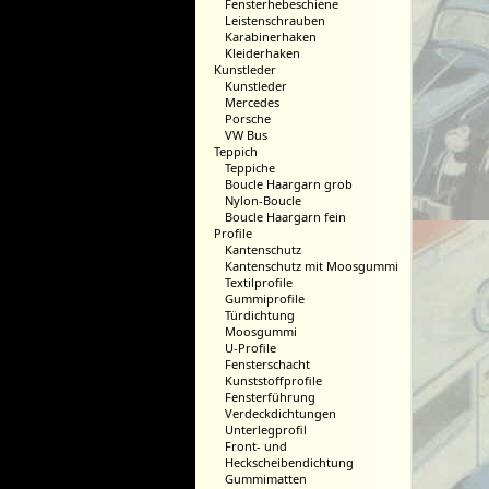
Fensterhebeschiene
Leistenschrauben
Karabinerhaken
Kleiderhaken
Kunstleder
Kunstleder
Mercedes
Porsche
VW Bus
Teppich
Teppiche
Boucle Haargarn grob
Nylon-Boucle
Boucle Haargarn fein
Profile
Kantenschutz
Kantenschutz mit Moosgummi
Textilprofile
Gummiprofile
Türdichtung
Moosgummi
U-Profile
Fensterschacht
Kunststoffprofile
Fensterführung
Verdeckdichtungen
Unterlegprofil
Front- und
Heckscheibendichtung
Gummimatten