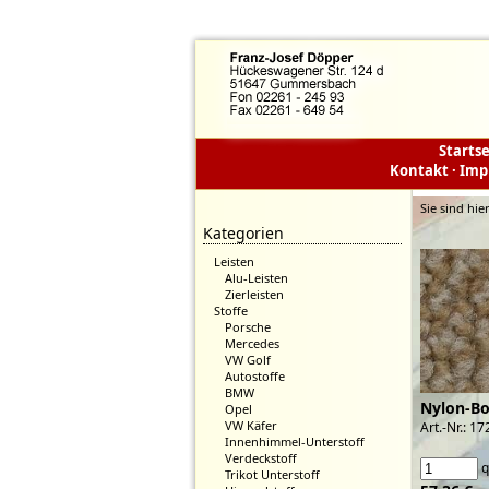
Startse
Kontakt
·
Imp
Sie sind hie
Kategorien
Leisten
Alu-Leisten
Zierleisten
Stoffe
Porsche
Mercedes
VW Golf
Autostoffe
BMW
Nylon-Bo
Opel
VW Käfer
Art.-Nr.: 1
Innenhimmel-Unterstoff
Verdeckstoff
Trikot Unterstoff