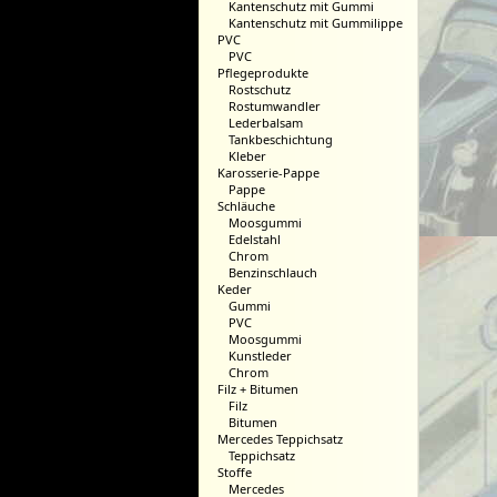
Kantenschutz mit Gummi
Kantenschutz mit Gummilippe
PVC
PVC
Pflegeprodukte
Rostschutz
Rostumwandler
Lederbalsam
Tankbeschichtung
Kleber
Karosserie-Pappe
Pappe
Schläuche
Moosgummi
Edelstahl
Chrom
Benzinschlauch
Keder
Gummi
PVC
Moosgummi
Kunstleder
Chrom
Filz + Bitumen
Filz
Bitumen
Mercedes Teppichsatz
Teppichsatz
Stoffe
Mercedes