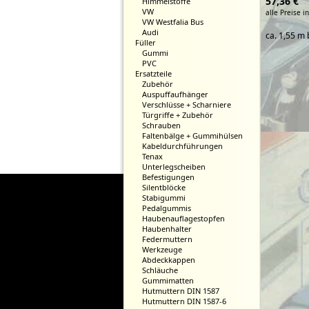
57,36 €
Himmelstoffe
VW
alle Preise i
VW Westfalia Bus
Audi
ca. 1,55 m 
Füller
Gummi
PVC
Ersatzteile
Zubehör
Auspuffaufhänger
Verschlüsse + Scharniere
Türgriffe + Zubehör
Schrauben
Faltenbälge + Gummihülsen
Kabeldurchführungen
Tenax
Unterlegscheiben
Befestigungen
Silentblöcke
Stabigummi
Pedalgummis
Haubenauflagestopfen
Haubenhalter
Federmuttern
Werkzeuge
Abdeckkappen
Schläuche
Gummimatten
Hutmuttern DIN 1587
Hutmuttern DIN 1587-6