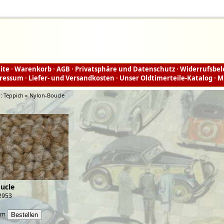
ite
·
Warenkorb
·
AGB
·
Privatsphäre und Datenschutz
·
Widerrufsbe
ressum
·
Liefer- und Versandkosten
·
Unser Oldtimerteile-Katalog
·
M
r:
Teppich » Nylon-Boucle
ucle
72953
qm