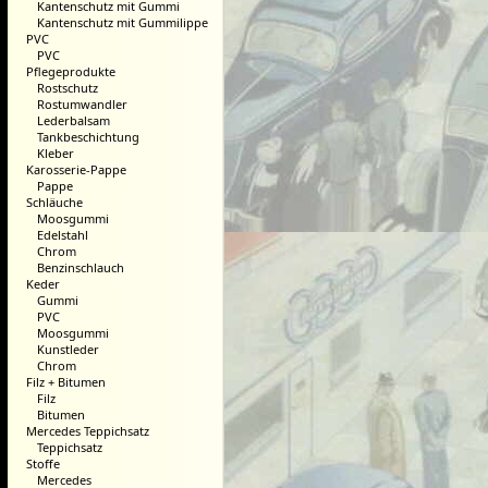
Kantenschutz mit Gummi
Kantenschutz mit Gummilippe
PVC
PVC
Pflegeprodukte
Rostschutz
Rostumwandler
Lederbalsam
Tankbeschichtung
Kleber
Karosserie-Pappe
Pappe
Schläuche
Moosgummi
Edelstahl
Chrom
Benzinschlauch
Keder
Gummi
PVC
Moosgummi
Kunstleder
Chrom
Filz + Bitumen
Filz
Bitumen
Mercedes Teppichsatz
Teppichsatz
Stoffe
Mercedes