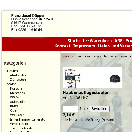
Startseite
·
Warenkorb
·
AGB
·
Pri
Kontakt
·
Impressum
·
Liefer- und Vers
Sie sind hier:
Ersatzteile » Haubenauflagesto
Kategorien
Leisten
Alu-Leisten
Zierleisten
Stoffe
Porsche
Haubenauflagestopfen
Mercedes
VW Golf
Art.-Nr.: 361 NO
Autostoffe
BMW
Stück
Opel
2,14 €
VW Käfer
Innenhimmel-Unterstoff
alle Preise inkl. MwSt.
zzgl. Versand
Verdeckstoff
Trikot Unterstoff