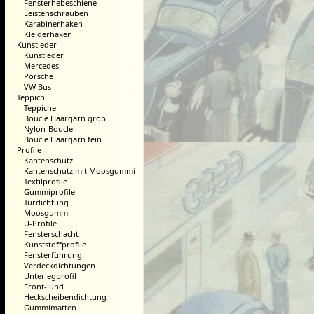
Fensterhebeschiene
Leistenschrauben
Karabinerhaken
Kleiderhaken
Kunstleder
Kunstleder
Mercedes
Porsche
VW Bus
Teppich
Teppiche
Boucle Haargarn grob
Nylon-Boucle
Boucle Haargarn fein
Profile
Kantenschutz
Kantenschutz mit Moosgummi
Textilprofile
Gummiprofile
Türdichtung
Moosgummi
U-Profile
Fensterschacht
Kunststoffprofile
Fensterführung
Verdeckdichtungen
Unterlegprofil
Front- und
Heckscheibendichtung
Gummimatten