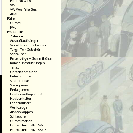
Himmelstoffe
VW
VW Westfalia Bus
Audi
Füller
Gummi
PVC
Ersatzteile
Zubehör
Auspuffaufhänger
Verschlüsse + Scharniere
Türgriffe + Zubehör
Schrauben
Faltenbälge + Gummihülsen
Kabeldurchführungen
Tenax
Unterlegscheiben
Befestigungen
Silentblöcke
Stabigummi
Pedalgummis
Haubenauflagestopfen
Haubenhalter
Federmuttern
Werkzeuge
Abdeckkappen
Schläuche
Gummimatten
Hutmuttern DIN 1587
Hutmuttern DIN 1587-6