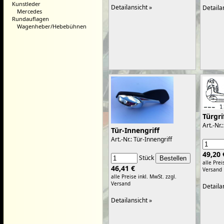
Kunstleder
Detailansicht »
Detaila
Mercedes
Rundauflagen
Wagenheber/Hebebühnen
Türgri
Art.-Nr.:
Tür-Innengriff
Art.-Nr.: Tür-Innengriff
49,20 
Stück
alle Prei
46,41 €
Versand
alle Preise inkl. MwSt.
zzgl.
Versand
Detaila
Detailansicht »