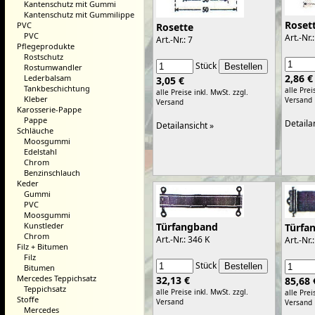
Kantenschutz mit Gummi
Kantenschutz mit Gummilippe
Roset
PVC
Rosette
PVC
Art.-Nr.
Art.-Nr.: 7
Pflegeprodukte
Rostschutz
Stück
Rostumwandler
2,86 €
Lederbalsam
3,05 €
Tankbeschichtung
alle Prei
alle Preise inkl. MwSt.
zzgl.
Kleber
Versand
Versand
Karosserie-Pappe
Pappe
Detaila
Detailansicht »
Schläuche
Moosgummi
Edelstahl
Chrom
Benzinschlauch
Keder
Gummi
PVC
Moosgummi
Türfangband
Kunstleder
Türfa
Chrom
Art.-Nr.: 346 K
Art.-Nr.
Filz + Bitumen
Filz
Stück
Bitumen
Mercedes Teppichsatz
32,13 €
85,68 
Teppichsatz
alle Preise inkl. MwSt.
zzgl.
alle Prei
Stoffe
Versand
Versand
Mercedes