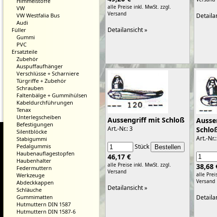
Himmelstoffe
alle Preise inkl. MwSt.
zzgl.
VW
Versand
Detaila
VW Westfalia Bus
Audi
Detailansicht »
Füller
Gummi
PVC
Ersatzteile
Zubehör
Auspuffaufhänger
Verschlüsse + Scharniere
Türgriffe + Zubehör
Schrauben
Faltenbälge + Gummihülsen
Kabeldurchführungen
Tenax
Unterlegscheiben
Aussengriff mit Schloß
Ausse
Befestigungen
Art.-Nr.: 3
Schlo
Silentblöcke
Art.-Nr.:
Stabigummi
Stück
Pedalgummis
Haubenauflagestopfen
46,17 €
Haubenhalter
alle Preise inkl. MwSt.
zzgl.
38,68 
Federmuttern
Versand
alle Prei
Werkzeuge
Versand
Abdeckkappen
Detailansicht »
Schläuche
Gummimatten
Detaila
Hutmuttern DIN 1587
Hutmuttern DIN 1587-6