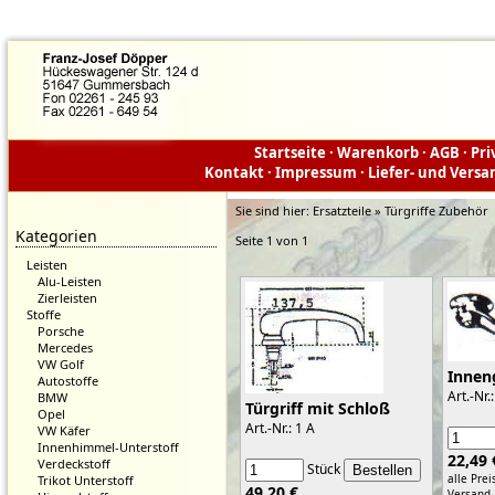
Startseite
·
Warenkorb
·
AGB
·
Pri
Kontakt
·
Impressum
·
Liefer- und Vers
Sie sind hier:
Ersatzteile » Türgriffe Zubehör
Kategorien
Seite 1 von 1
Leisten
Alu-Leisten
Zierleisten
Stoffe
Porsche
Mercedes
VW Golf
Inneng
Autostoffe
Art.-Nr.:
BMW
Türgriff mit Schloß
Opel
Art.-Nr.: 1 A
VW Käfer
Innenhimmel-Unterstoff
22,49 
Verdeckstoff
Stück
alle Prei
Trikot Unterstoff
49,20 €
Versand