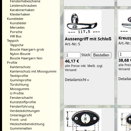
Fensterhebeschiene
Leistenschrauben
Karabinerhaken
Kleiderhaken
Kunstleder
Kunstleder
Mercedes
Porsche
VW Bus
Kreuz
Aussengriff mit Schloß
Teppich
Art.-Nr.:
Art.-Nr.: 5
Teppiche
Boucle Haargarn grob
Nylon-Boucle
Stück
Boucle Haargarn fein
38,68 
46,17 €
Profile
alle Prei
alle Preise inkl. MwSt.
zzgl.
Kantenschutz
Versand
Versand
Kantenschutz mit Moosgummi
Textilprofile
Detaila
Detailansicht »
Gummiprofile
Türdichtung
Moosgummi
U-Profile
Fensterschacht
Kunststoffprofile
Fensterführung
Verdeckdichtungen
Unterlegprofil
Front- und
Heckscheibendichtung
Gummimatten