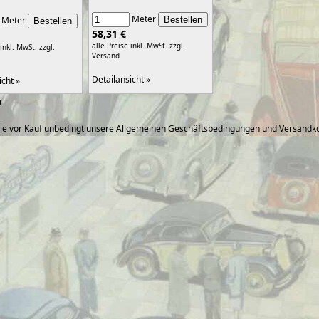
Meter
Meter
58,31 €
alle Preise inkl. MwSt.
zzgl.
 inkl. MwSt.
zzgl.
Versand
Detailansicht »
icht »
1
ie vor Kauf unbedingt unsere Allgemeinen Geschäftsbedingungen und Versandko