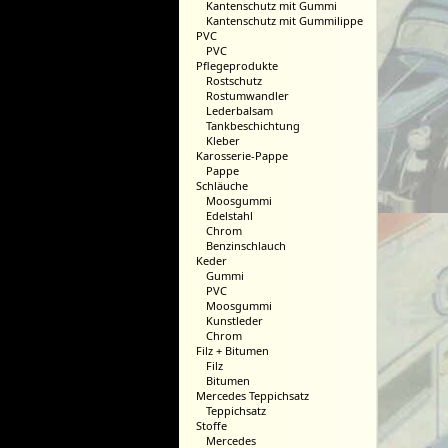
Kantenschutz mit Gummi
Kantenschutz mit Gummilippe
PVC
PVC
Pflegeprodukte
Rostschutz
Rostumwandler
Lederbalsam
Tankbeschichtung
Kleber
Karosserie-Pappe
Pappe
Schläuche
Moosgummi
Edelstahl
Chrom
Benzinschlauch
Keder
Gummi
PVC
Moosgummi
Kunstleder
Chrom
Filz + Bitumen
Filz
Bitumen
Mercedes Teppichsatz
Teppichsatz
Stoffe
Mercedes