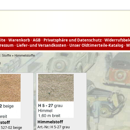
ite
·
Warenkorb
·
AGB
·
Privatsphäre und Datenschutz
·
Widerrufsbe
ressum
·
Liefer- und Versandkosten
·
Unser Oldtimerteile-Katalog
·
M
r:
Stoffe » Himmelstoffe
1
Himmelstoff
stoff
Art.-Nr.: H 5-27 grau
 H 527-02 beige