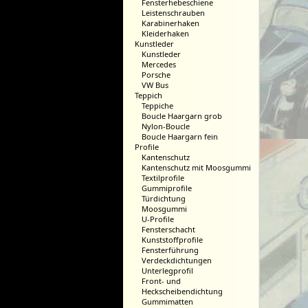
Fensterhebeschiene
Leistenschrauben
Karabinerhaken
Kleiderhaken
Kunstleder
Kunstleder
Mercedes
Porsche
VW Bus
Teppich
Teppiche
Boucle Haargarn grob
Nylon-Boucle
Boucle Haargarn fein
Profile
Kantenschutz
Kantenschutz mit Moosgummi
Textilprofile
Gummiprofile
Türdichtung
Moosgummi
U-Profile
Fensterschacht
Kunststoffprofile
Fensterführung
Verdeckdichtungen
Unterlegprofil
Front- und
Heckscheibendichtung
Gummimatten