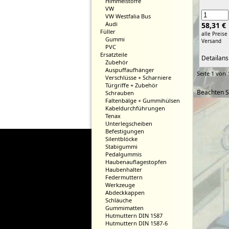
Himmelstoffe
VW
VW Westfalia Bus
Audi
58,31 €
Füller
alle Preise
Gummi
Versand
PVC
Ersatzteile
Detailans
Zubehör
Auspuffaufhänger
Seite 1 von 
Verschlüsse + Scharniere
Türgriffe + Zubehör
Beachten S
Schrauben
Faltenbälge + Gummihülsen
Kabeldurchführungen
Tenax
Unterlegscheiben
Befestigungen
Silentblöcke
Stabigummi
Pedalgummis
Haubenauflagestopfen
Haubenhalter
Federmuttern
Werkzeuge
Abdeckkappen
Schläuche
Gummimatten
Hutmuttern DIN 1587
Hutmuttern DIN 1587-6