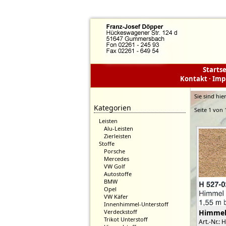
Startse
Kontakt
·
Imp
Sie sind hie
Kategorien
Seite 1 von 
Leisten
Alu-Leisten
Zierleisten
Stoffe
Porsche
Mercedes
VW Golf
Autostoffe
BMW
Opel
VW Käfer
Innenhimmel-Unterstoff
Himmel
Verdeckstoff
Trikot Unterstoff
Art.-Nr.: