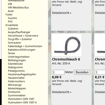
Himmelstoffe
alle Preise inkl. MwSt.
zzgl.
alle Prei
VW
Versand
Versand
VW Westfalia Bus
Audi
Detailansicht »
Detaila
Füller
Gummi
PVC
Ersatzteile
Zubehör
Auspuffaufhänger
Verschlüsse + Scharniere
Türgriffe + Zubehör
Schrauben
Faltenbälge + Gummihülsen
Kabeldurchführungen
Tenax
Unterlegscheiben
Chromschlauch 8
Chrom
Befestigungen
Art.-Nr.: 359 A
Art.-Nr.
Silentblöcke
Stabigummi
Pedalgummis
Meter
Haubenauflagestopfen
8,09 €
8,21 €
Haubenhalter
alle Preise inkl. MwSt.
zzgl.
alle Prei
Federmuttern
Versand
Versand
Werkzeuge
Abdeckkappen
Schläuche
Detailansicht »
Detaila
Gummimatten
Hutmuttern DIN 1587
Hutmuttern DIN 1587-6