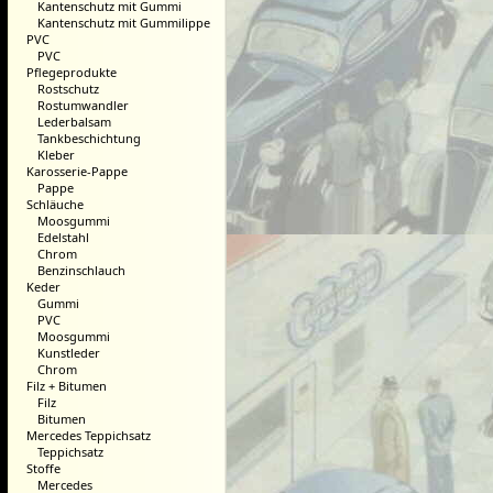
Kantenschutz mit Gummi
Kantenschutz mit Gummilippe
PVC
PVC
Pflegeprodukte
Rostschutz
Rostumwandler
Lederbalsam
Tankbeschichtung
Kleber
Karosserie-Pappe
Pappe
Schläuche
Moosgummi
Edelstahl
Chrom
Benzinschlauch
Keder
Gummi
PVC
Moosgummi
Kunstleder
Chrom
Filz + Bitumen
Filz
Bitumen
Mercedes Teppichsatz
Teppichsatz
Stoffe
Mercedes