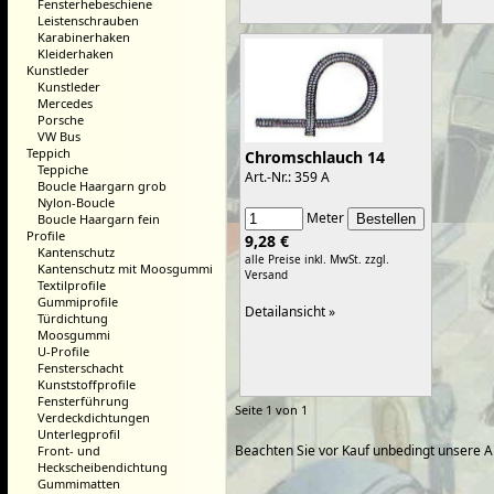
Fensterhebeschiene
Leistenschrauben
Karabinerhaken
Kleiderhaken
Kunstleder
Kunstleder
Mercedes
Porsche
VW Bus
Teppich
Chromschlauch 14
Teppiche
Art.-Nr.: 359 A
Boucle Haargarn grob
Nylon-Boucle
Meter
Boucle Haargarn fein
Profile
9,28 €
Kantenschutz
alle Preise inkl. MwSt.
zzgl.
Kantenschutz mit Moosgummi
Versand
Textilprofile
Gummiprofile
Detailansicht »
Türdichtung
Moosgummi
U-Profile
Fensterschacht
Kunststoffprofile
Fensterführung
Seite 1 von 1
Verdeckdichtungen
Unterlegprofil
Beachten Sie vor Kauf unbedingt unsere 
Front- und
Heckscheibendichtung
Gummimatten