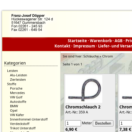
Startseite
·
Warenkorb
·
AGB
·
Pri
Kontakt
·
Impressum
·
Liefer- und Vers
Sie sind hier:
Schläuche » Chrom
Kategorien
Seite 1 von 1
Leisten
Alu-Leisten
Zierleisten
Stoffe
Porsche
Mercedes
VW Golf
Autostoffe
BMW
Chromschlauch 2
Chrom
Opel
Art.-Nr.: 359 A
Art.-Nr.
VW Käfer
Innenhimmel-Unterstoff
Meter
Verdeckstoff
Trikot Unterstoff
6,90 €
7,38 €