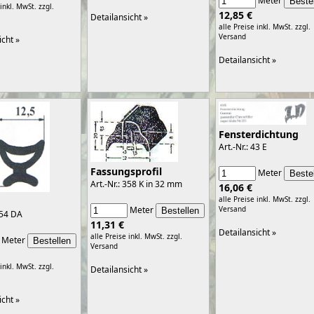
Meter
 inkl. MwSt.
zzgl.
12,85 €
Detailansicht »
alle Preise inkl. MwSt.
zzgl.
Versand
icht »
Detailansicht »
Fensterdichtung
Art.-Nr.: 43 E
Fassungsprofil
Meter
Art.-Nr.: 358 K in 32 mm
16,06 €
alle Preise inkl. MwSt.
zzgl.
Meter
Versand
354 DA
11,31 €
Detailansicht »
alle Preise inkl. MwSt.
zzgl.
Meter
Versand
 inkl. MwSt.
zzgl.
Detailansicht »
icht »