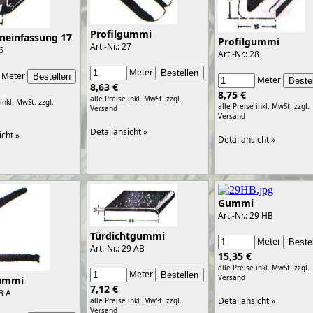
Profilgummi
neinfassung 17
Profilgummi
Art.-Nr.: 27
26
Art.-Nr.: 28
Meter
Meter
Meter
8,63 €
8,75 €
alle Preise inkl. MwSt.
zzgl.
 inkl. MwSt.
zzgl.
alle Preise inkl. MwSt.
zzgl.
Versand
Versand
Detailansicht »
icht »
Detailansicht »
Gummi
Art.-Nr.: 29 HB
Türdichtgummi
Meter
Art.-Nr.: 29 AB
15,35 €
alle Preise inkl. MwSt.
zzgl.
Meter
Versand
gummi
7,12 €
28 A
Detailansicht »
alle Preise inkl. MwSt.
zzgl.
Versand