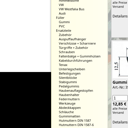
Himmelstoffe
alle Preise
VW
Versand
VW Westfalia Bus
Audi
Detailans
Füller
Gummi
PVC
Ersatzteile
Zubehör
Auspuffaufhänger
Verschlüsse + Scharniere
Türgriffe + Zubehör
Schrauben
Faltenbälge + Gummihülsen
Kabeldurchführungen
Tenax
Unterlegscheiben
Befestigungen
Silentblöcke
Gummi
Stabigummi
Pedalgummis
Art.-Nr.: 
Haubenauflagestopfen
Haubenhalter
Federmuttern
12,85 €
Werkzeuge
Abdeckkappen
alle Preise
Schläuche
Versand
Gummimatten
Hutmuttern DIN 1587
Detailans
Hutmuttern DIN 1587-6