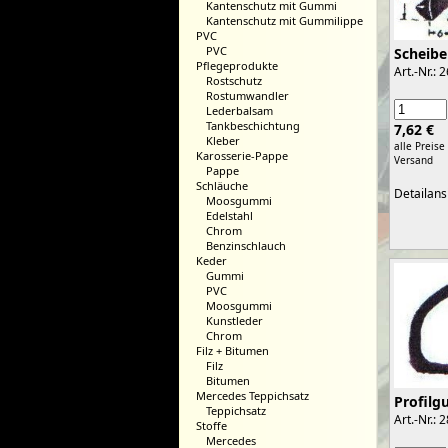
Kantenschutz mit Gummi
Kantenschutz mit Gummilippe
PVC
PVC
Scheibe
Pflegeprodukte
Art.-Nr.: 
Rostschutz
Rostumwandler
Lederbalsam
Tankbeschichtung
7,62 €
Kleber
alle Preise
Karosserie-Pappe
Versand
Pappe
Schläuche
Detailans
Moosgummi
Edelstahl
Chrom
Benzinschlauch
Keder
Gummi
PVC
Moosgummi
Kunstleder
Chrom
Filz + Bitumen
Filz
Bitumen
Mercedes Teppichsatz
Profil
Teppichsatz
Art.-Nr.: 
Stoffe
Mercedes