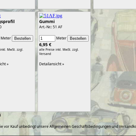
sprofil
Gummi
50
Art.-Nr.: 51 AF
Meter
Meter
6,95 €
 inkl. MwSt.
zzgl.
alle Preise inkl. MwSt.
zzgl.
Versand
icht »
Detailansicht »
4
ie vor Kauf unbedingt unsere Allgemeinen Geschäftsbedingungen und Versandko