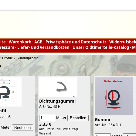
ite
·
Warenkorb
·
AGB
·
Privatsphäre und Datenschutz
·
Widerrufsbe
ressum
·
Liefer- und Versandkosten
·
Unser Oldtimerteile-Katalog
·
M
r:
Profile » Gummiprofile
4
Dichtungsgummi
Art.-Nr.: 43 F
fil
105 FFA
Meter
Gummi
3,33 €
Art.-Nr.: 354 DU
Meter
alle Preise inkl. MwSt.
zzgl.
Versand