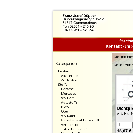
Startse
Kontakt
·
Imp
Sie sind hie
Kategorien
Seite 1 von 
Leisten
Alu-Leisten
Zierleisten
Stoffe
Porsche
Mercedes
VW Golf
Autostoffe
BMW
Dichtpro
Opel
Art.-Nr.: 
VW Käfer
Innenhimmel-Unterstoff
Verdeckstoff
Trikot Unterstoff
16,07 €