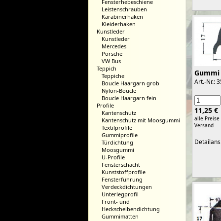
Fensterhebeschiene
Leistenschrauben
Karabinerhaken
Kleiderhaken
Kunstleder
Kunstleder
Mercedes
Porsche
VW Bus
Teppich
Gummi
Teppiche
Art.-Nr.: 
Boucle Haargarn grob
Nylon-Boucle
Boucle Haargarn fein
Profile
11,25 €
Kantenschutz
alle Preise
Kantenschutz mit Moosgummi
Versand
Textilprofile
Gummiprofile
Detailans
Türdichtung
Moosgummi
U-Profile
Fensterschacht
Kunststoffprofile
Fensterführung
Verdeckdichtungen
Unterlegprofil
Front- und
Heckscheibendichtung
Gummimatten