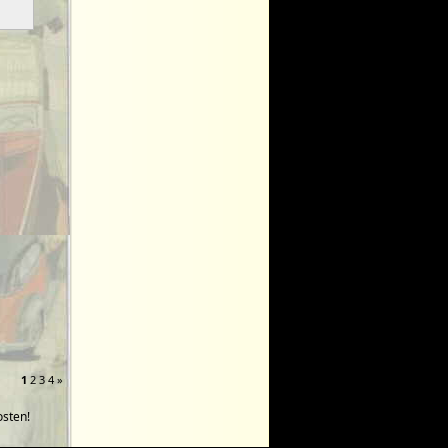
1
2
3
4
»
sten!