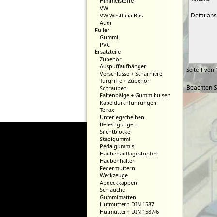
Himmelstoffe
VW
Detailans
VW Westfalia Bus
Audi
Füller
Gummi
PVC
Ersatzteile
Zubehör
Auspuffaufhänger
Seite 1 von 
Verschlüsse + Scharniere
Türgriffe + Zubehör
Beachten S
Schrauben
Faltenbälge + Gummihülsen
Kabeldurchführungen
Tenax
Unterlegscheiben
Befestigungen
Silentblöcke
Stabigummi
Pedalgummis
Haubenauflagestopfen
Haubenhalter
Federmuttern
Werkzeuge
Abdeckkappen
Schläuche
Gummimatten
Hutmuttern DIN 1587
Hutmuttern DIN 1587-6