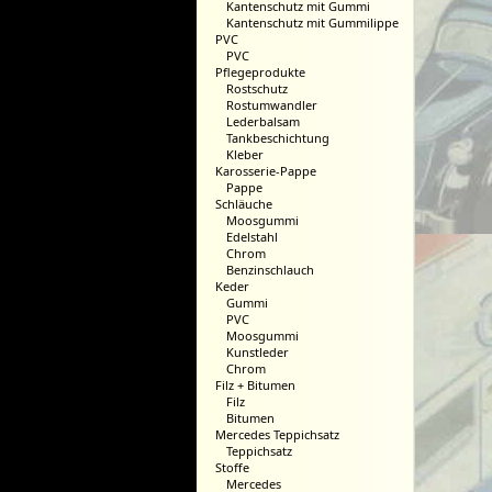
Kantenschutz mit Gummi
Kantenschutz mit Gummilippe
PVC
PVC
Pflegeprodukte
Rostschutz
Rostumwandler
Lederbalsam
Tankbeschichtung
Kleber
Karosserie-Pappe
Pappe
Schläuche
Moosgummi
Edelstahl
Chrom
Benzinschlauch
Keder
Gummi
PVC
Moosgummi
Kunstleder
Chrom
Filz + Bitumen
Filz
Bitumen
Mercedes Teppichsatz
Teppichsatz
Stoffe
Mercedes