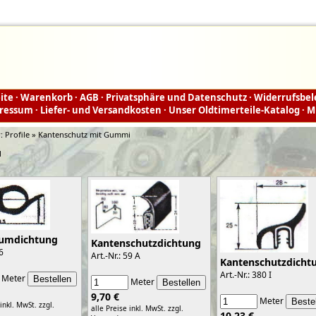
ite
·
Warenkorb
·
AGB
·
Privatsphäre und Datenschutz
·
Widerrufsbe
ressum
·
Liefer- und Versandkosten
·
Unser Oldtimerteile-Katalog
·
M
r:
Profile » Kantenschutz mit Gummi
1
aumdichtung
Kantenschutzdichtung
56
Art.-Nr.: 59 A
Kantenschutzdicht
Art.-Nr.: 380 I
Meter
Meter
9,70 €
Meter
 inkl. MwSt.
zzgl.
alle Preise inkl. MwSt.
zzgl.
10,23 €