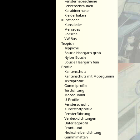
Fensterhebeschiene
Leistenschrauben
Karabinerhaken
Kleiderhaken
Kunstleder
Kunstleder
Mercedes
Porsche
VW Bus
Teppich
Teppiche
Boucle Haargarn grob
Nylon-Boucle
Boucle Haargarn fein
Profile
Kantenschutz
Kantenschutz mit Moosgummi
Textilprofile
Gummiprofile
Türdichtung
Moosgummi
U-Profile
Fensterschacht
Kunststoffprofile
Fensterführung
Verdeckdichtungen
Unterlegprofil
Front- und
Heckscheibendichtung
Gummimatten