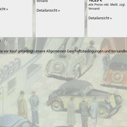
Versand
alle Preise inkl. MwSt.
zzgl.
Versand
icht »
Detailansicht »
Detailansicht »
1
ie vor Kauf unbedingt unsere Allgemeinen Geschäftsbedingungen und Versandko