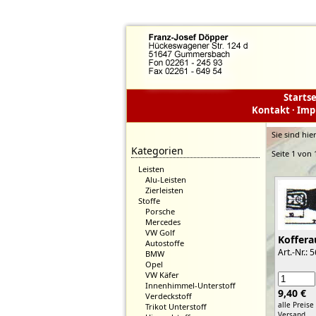
Startse
Kontakt
·
Imp
Sie sind hie
Kategorien
Seite 1 von 
Leisten
Alu-Leisten
Zierleisten
Stoffe
Porsche
Mercedes
VW Golf
Koffer
Autostoffe
Art.-Nr.: 
BMW
Opel
VW Käfer
Innenhimmel-Unterstoff
9,40 €
Verdeckstoff
alle Preise
Trikot Unterstoff
Versand