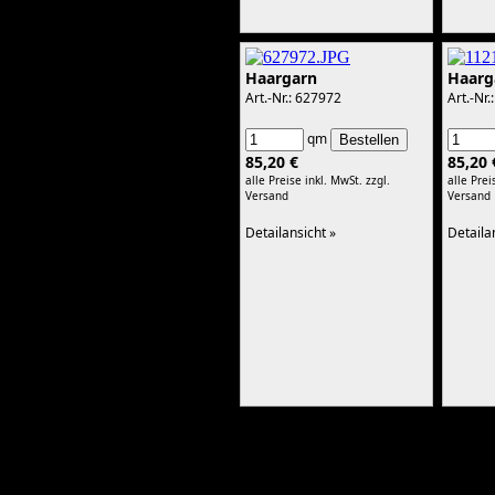
Haargarn
Haarg
Art.-Nr.: 627972
Art.-Nr
qm
85,20 €
85,20 
alle Preise inkl. MwSt.
zzgl.
alle Prei
Versand
Versand
Detailansicht »
Detaila
Seite 1 von 2
Beachten Sie vor Kauf unbedingt unsere 