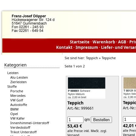
Startseite
·
Warenkorb
·
AGB
·
Pri
Kontakt
·
Impressum
·
Liefer- und Vers
Sie sind hier:
Teppich » Teppiche
Kategorien
Seite 1 von 2
Leisten
Alu-Leisten
Zierleisten
Stoffe
Porsche
Mercedes
VW Golf
Teppi
Teppich
Autostoffe
Art.-Nr.
Art.-Nr.: 999661
BMW
Opel
VW Käfer
qm
Innenhimmel-Unterstoff
42,01 
53,43 €
Verdeckstoff
alle Prei
alle Preise inkl. MwSt.
zzgl.
Trikot Unterstoff
Versand
Versand