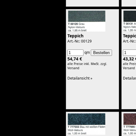
Fensterhebeschiene
Leistenschrauben
Karabinerhaken
Kleiderhaken
Kunstleder
Kunstleder
Mercedes
Porsche
Teppich
Teppi
VW Bus
Art.-Nr.: 00129
Art.-Nr.
Teppich
Teppiche
Boucle Haargarn grob
qm
Nylon-Boucle
54,74 €
43,32 
Boucle Haargarn fein
alle Preise inkl. MwSt.
zzgl.
alle Prei
Profile
Versand
Versand
Kantenschutz
Kantenschutz mit Moosgummi
Detailansicht »
Detaila
Textilprofile
Gummiprofile
Türdichtung
Moosgummi
U-Profile
Fensterschacht
Kunststoffprofile
Fensterführung
Verdeckdichtungen
Unterlegprofil
Front- und
Heckscheibendichtung
Gummimatten