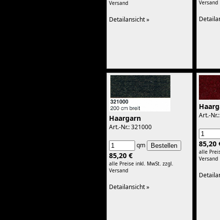
Versand
Versand
Kunstleder
Mercedes
Rundauflagen
Detaila
Detailansicht »
Wagenheber/Hebebühnen
Haarg
Art.-Nr
Haargarn
Art.-Nr.: 321000
85,20 
qm
alle Prei
85,20 €
Versand
alle Preise inkl. MwSt.
zzgl.
Versand
Detaila
Detailansicht »