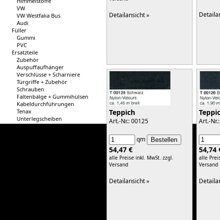
Himmelstoffe
VW
Detaila
Detailansicht »
VW Westfalia Bus
Audi
Füller
Gummi
PVC
Ersatzteile
Zubehör
Auspuffaufhänger
Verschlüsse + Scharniere
Türgriffe + Zubehör
Schrauben
Faltenbälge + Gummihülsen
Kabeldurchführungen
Teppi
Tenax
Teppich
Unterlegscheiben
Art.-Nr.
Art.-Nr.: 00125
Befestigungen
Silentblöcke
qm
Stabigummi
Pedalgummis
54,74 
54,47 €
Haubenauflagestopfen
alle Prei
alle Preise inkl. MwSt.
zzgl.
Haubenhalter
Versand
Versand
Federmuttern
Werkzeuge
Detaila
Detailansicht »
Abdeckkappen
Schläuche
Gummimatten
Hutmuttern DIN 1587
Hutmuttern DIN 1587-6