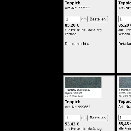
Kantenschutz mit Gummi
Teppich
Teppi
Kantenschutz mit Gummilippe
Art.-Nr.: 777555
Art.-Nr
PVC
PVC
qm
Pflegeprodukte
Rostschutz
85,20 €
85,20 
Rostumwandler
alle Preise inkl. MwSt.
zzgl.
alle Prei
Lederbalsam
Versand
Versand
Tankbeschichtung
Kleber
Detailansicht »
Detaila
Karosserie-Pappe
Pappe
Schläuche
Moosgummi
Edelstahl
Chrom
Benzinschlauch
Keder
Gummi
PVC
Moosgummi
Kunstleder
Chrom
Teppi
Teppich
Filz + Bitumen
Art.-Nr
Art.-Nr.: 999662
Filz
Bitumen
Mercedes Teppichsatz
qm
Teppichsatz
53,43 
53,43 €
Stoffe
alle Prei
Mercedes
alle Preise inkl. MwSt.
zzgl.