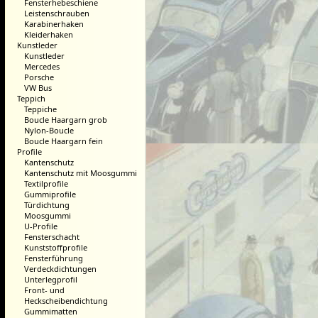
Fensterhebeschiene
Leistenschrauben
Karabinerhaken
Kleiderhaken
Kunstleder
Kunstleder
Mercedes
Porsche
VW Bus
Teppich
Teppiche
Boucle Haargarn grob
Nylon-Boucle
Boucle Haargarn fein
Profile
Kantenschutz
Kantenschutz mit Moosgummi
Textilprofile
Gummiprofile
Türdichtung
Moosgummi
U-Profile
Fensterschacht
Kunststoffprofile
Fensterführung
Verdeckdichtungen
Unterlegprofil
Front- und
Heckscheibendichtung
Gummimatten