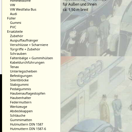
Himmelstoffe
für Außen und Innen
VW
VW Westfalia Bus
ca. 1,50 m breit
Audi
Füller
Gummi
PVC
Ersatzteile
Zubehör
Auspuffaufhänger
Verschlüsse + Scharniere
Türgriffe + Zubehör
Schrauben
Faltenbälge + Gummihülsen
Kabeldurchführungen
Tenax
Unterlegscheiben
Befestigungen
Silentblöcke
Stabigummi
Pedalgummis
Haubenauflagestopfen
Haubenhalter
Federmuttern
Werkzeuge
Abdeckkappen
Schläuche
Gummimatten
Hutmuttern DIN 1587
Hutmuttern DIN 1587-6