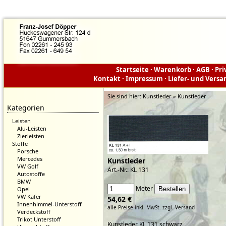
Startseite
·
Warenkorb
·
AGB
·
Pri
Kontakt
·
Impressum
·
Liefer- und Vers
Sie sind hier:
Kunstleder » Kunstleder
Kategorien
Leisten
Alu-Leisten
Zierleisten
Stoffe
Porsche
Mercedes
Kunstleder
VW Golf
Art.-Nr.: KL 131
Autostoffe
BMW
Meter
Opel
VW Käfer
54,62 €
Innenhimmel-Unterstoff
alle Preise inkl. MwSt.
zzgl. Versand
Verdeckstoff
Trikot Unterstoff
Kunstleder KL 131 schwarz