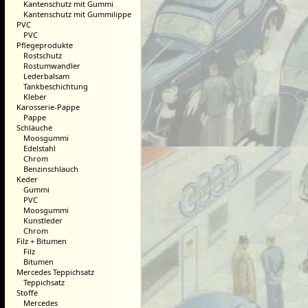
Kantenschutz mit Gummi
Kantenschutz mit Gummilippe
PVC
PVC
Pflegeprodukte
Rostschutz
Rostumwandler
Lederbalsam
Tankbeschichtung
Kleber
Karosserie-Pappe
Pappe
Schläuche
Moosgummi
Edelstahl
Chrom
Benzinschlauch
Keder
Gummi
PVC
Moosgummi
Kunstleder
Chrom
Filz + Bitumen
Filz
Bitumen
Mercedes Teppichsatz
Teppichsatz
Stoffe
Mercedes