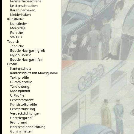
Fensterhebeschiene
Leistenschrauben
Karabinerhaken
Kleiderhaken
Kunstleder
Kunstleder
Mercedes
Porsche
VW Bus
Teppich
Teppiche
Boucle Haargarn grob
Nylon-Boucle
Boucle Haargarn fein
Profile
Kantenschutz
Kantenschutz mit Moosgummi
Textilprofile
Gummiprofile
Türdichtung
Moosgummi
U-Profile
Fensterschacht
Kunststoffprofile
Fensterführung
Verdeckdichtungen
Unterlegprofil
Front- und
Heckscheibendichtung
Gummimatten