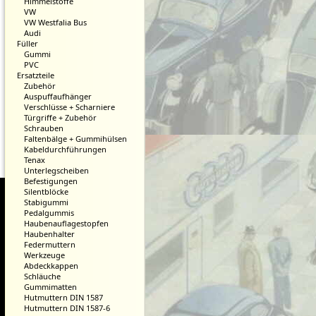
Himmelstoffe
VW
VW Westfalia Bus
Audi
Füller
Gummi
PVC
Ersatzteile
Zubehör
Auspuffaufhänger
Verschlüsse + Scharniere
Türgriffe + Zubehör
Schrauben
Faltenbälge + Gummihülsen
Kabeldurchführungen
Tenax
Unterlegscheiben
Befestigungen
Silentblöcke
Stabigummi
Pedalgummis
Haubenauflagestopfen
Haubenhalter
Federmuttern
Werkzeuge
Abdeckkappen
Schläuche
Gummimatten
Hutmuttern DIN 1587
Hutmuttern DIN 1587-6