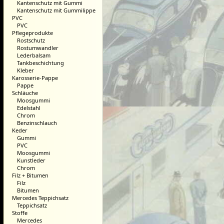
Kantenschutz mit Gummi
Kantenschutz mit Gummilippe
PVC
PVC
Pflegeprodukte
Rostschutz
Rostumwandler
Lederbalsam
Tankbeschichtung
Kleber
Karosserie-Pappe
Pappe
Schläuche
Moosgummi
Edelstahl
Chrom
Benzinschlauch
Keder
Gummi
PVC
Moosgummi
Kunstleder
Chrom
Filz + Bitumen
Filz
Bitumen
Mercedes Teppichsatz
Teppichsatz
Stoffe
Mercedes