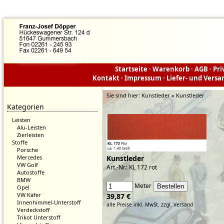
Startseite
·
Warenkorb
·
AGB
·
Pri
Kontakt
·
Impressum
·
Liefer- und Vers
Sie sind hier:
Kunstleder » Kunstleder
Kategorien
Leisten
Alu-Leisten
Zierleisten
Stoffe
Porsche
Mercedes
Kunstleder
VW Golf
Art.-Nr.: KL 172 rot
Autostoffe
BMW
Meter
Opel
VW Käfer
39,87 €
Innenhimmel-Unterstoff
alle Preise inkl. MwSt.
zzgl. Versand
Verdeckstoff
Trikot Unterstoff